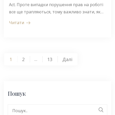
Act. Проте випадки порушення прав на роботі
все ще трапляються, тому важливо знати, як…
Читати
Пагінація
1
2
13
Далі
…
записів
Пошук
Search
for: