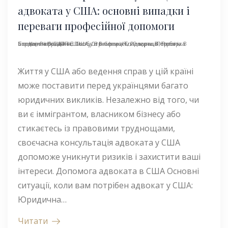
адвоката у США: основні випадки і
переваги професійної допомоги
Без Категорії
Перевірка Іноземної Компанії
Робота В Європі
Спадщина В США
,
Розірвання Шлюбу З Іноземцем
,
ДТП В США
,
Послуги В Сфері IT
,
Отримання Спадщини
,
,
Репарація
Смерть В Європі
,
,
,
Життя у США або ведення справ у цій країні
може поставити перед українцями багато
юридичних викликів. Незалежно від того, чи
ви є іммігрантом, власником бізнесу або
стикаєтесь із правовими труднощами,
своєчасна консультація адвоката у США
допоможе уникнути ризиків і захистити ваші
інтереси. Допомога адвоката в США Основні
ситуації, коли вам потрібен адвокат у США:
Юридична…
Читати