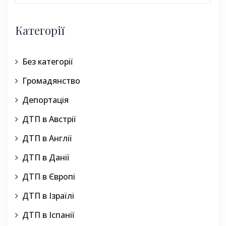
Категорії
Без категорії
Громадянство
Депортація
ДТП в Австрії
ДТП в Англії
ДТП в Данії
ДТП в Європі
ДТП в Ізраїлі
ДТП в Іспанії