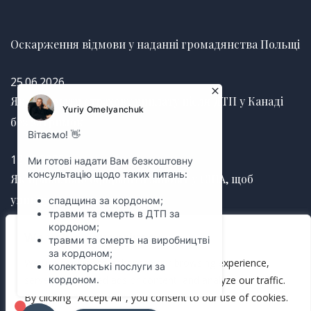
Оскарження відмови у наданні громадянства Польщі
25.06.2026
Як отримати страхову виплату після ДТП у Канаді
без затримок
12.03.2025
Як правильно оформити заповіт у США, щоб
уникнути судових суперечок
We value your privacy
12.03.2025
We use cookies to enhance your browsing experience,
serve personalized ads or content, and analyze our traffic.
By clicking "Accept All", you consent to our use of cookies.