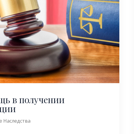
щь в получении
нции
е Наследства