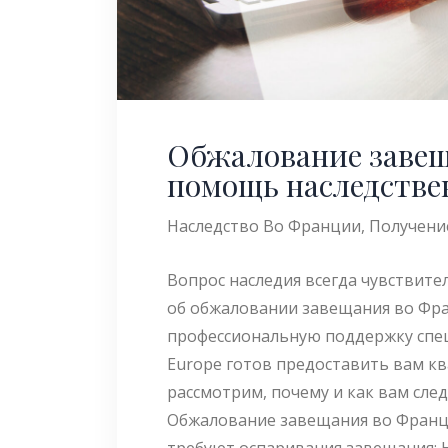
Обжалование завещ
помощь наследстве
Наследство Во Франции
,
Получени
Вопрос наследия всегда чувствите
об обжаловании завещания во Фран
профессиональную поддержку спец
Europe готов предоставить вам 
рассмотрим, почему и как вам сле
Обжалование завещания во Франц
требуют оспаривания завещания: