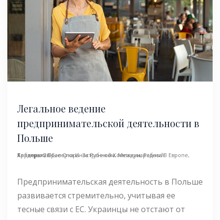
Легальное ведение
предпринимательской деятельности в
Польше
Корпоративные Споры За Рубежом
Международный Арбитраж
Тендеры В ЕС
,
Проверка Иностранной Компании
,
,
Работа В Европе
,
Предпринимательская деятельность в Польше
развивается стремительно, учитывая ее
тесные связи с ЕС. Украинцы не отстают от