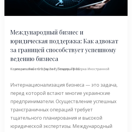
Международный бизнес и
юридическая поддержка: Как адвокат
за границей способствует успешному
ведению бизнеса
Корпоративные Споры За Рубежом
Проверка Иностранной Компании
,
Работа В Европе
,
Тендеры В ЕС
,
Интернационализация бизнеса — это задача,
перед которой встают многие украинские
предприниматели. Осуществление успешных
трансграничных операций требует
тщательного планирования и высокой
юридической экспертизы. Международный