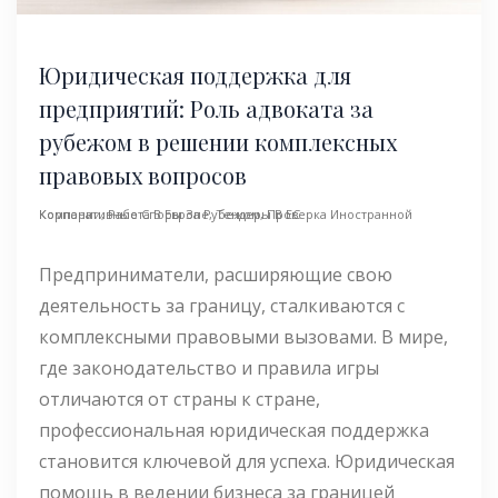
Юридическая поддержка для
предприятий: Роль адвоката за
рубежом в решении комплексных
правовых вопросов
Корпоративные Споры За Рубежом
Проверка Иностранной Компании
,
Работа В Европе
,
Тендеры В ЕС
,
Предприниматели, расширяющие свою
деятельность за границу, сталкиваются с
комплексными правовыми вызовами. В мире,
где законодательство и правила игры
отличаются от страны к стране,
профессиональная юридическая поддержка
становится ключевой для успеха. Юридическая
помощь в ведении бизнеса за границей