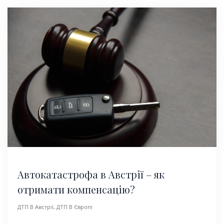
Автокатастрофа в Австрії – як
отримати компенсацію?
ДТП В Австрії
,
ДТП В Європі