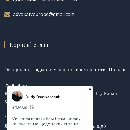
advokatveurope@gmail.com
Корисні статті
Оскарження відмови у наданні громадянства Польщі
25.06.2026
Як отримати страхову виплату після ДТП у Канаді
без затримок
12.03.2025
Як правильно оформити заповіт у США, щоб