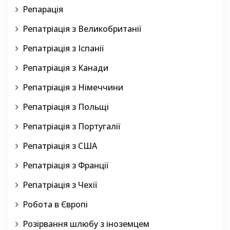
Репарація
Репатріація з Великобританії
Репатріація з Іспанії
Репатріація з Канади
Репатріація з Німеччини
Репатріація з Польщі
Репатріація з Португалії
Репатріація з США
Репатріація з Франції
Репатріація з Чехії
Робота в Європі
Розірвання шлюбу з іноземцем