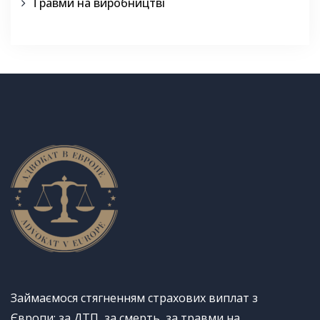
Травми на виробництві
Займаємося стягненням страхових виплат з
Європи: за ДТП, за смерть, за травми на