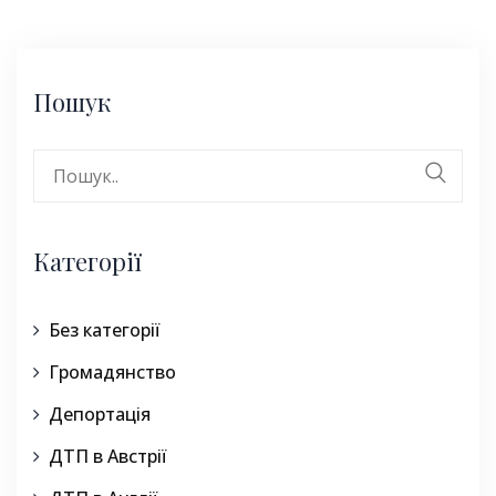
Пошук
Search
for:
Категорії
Без категорії
Громадянство
Депортація
ДТП в Австрії