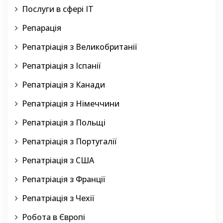
Послуги в сфері IT
Репарація
Репатріація з Великобританії
Репатріація з Іспанії
Репатріація з Канади
Репатріація з Німеччини
Репатріація з Польщі
Репатріація з Португалії
Репатріація з США
Репатріація з Франції
Репатріація з Чехії
Робота в Європі