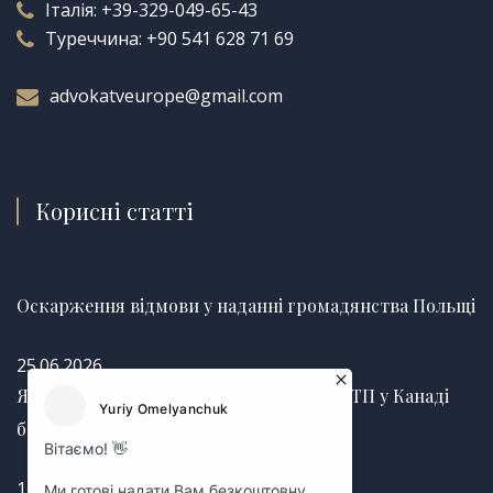
Італія:
+39-329-049-65-43
Туреччина:
+90 541 628 71 69
advokatveurope@gmail.com
Корисні статті
Оскарження відмови у наданні громадянства Польщі
25.06.2026
Як отримати страхову виплату після ДТП у Канаді
без затримок
12.03.2025