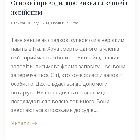
Основні приводи, щоб визнати заповіт
недійсним
Отримання Спадщини
,
Спадщина В Італії
Таке явище як спадкові суперечки є нерідким
навіть в Італії. Хоча смерть одного із членів
сім’ї сприймається болісно. Звичайні, спільні
заповіти, письмова форма заповіту – всі вони
заперечуються. Є ті, хто хоче скласти заповіт
особисто. Дехто вдається до допомоги
нотаріуса. Не всі родичі та спадкоємці
погоджуються з волею покійного. Вони
звертаються з позовами до судів,…
Читати