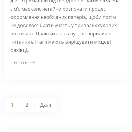
дій. Отримавши підтвердження загибелі члена
сім’ї, має сенс негайно розпочати процес
оформлення необхідних паперів, щоби потім
не довелося брати участь у тривалих судових
розглядах. Практика показує, що юридичні
питання в Італії мають вирішувати місцеві
фахівці,…
Читати
Пагінація
1
2
Далі
записів