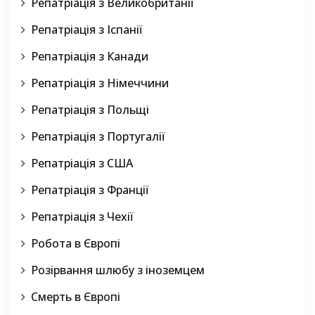
Репатріація з Великобританії
Репатріація з Іспанії
Репатріація з Канади
Репатріація з Німеччини
Репатріація з Польщі
Репатріація з Португалії
Репатріація з США
Репатріація з Франції
Репатріація з Чехії
Робота в Європі
Розірвання шлюбу з іноземцем
Смерть в Європі