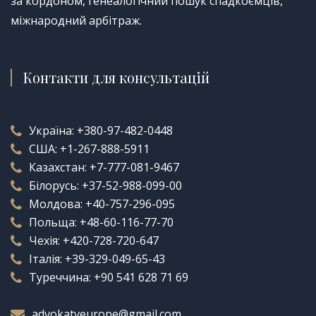
за кордоном, генеалогічний пошук спадкоємців,
міжнародний арбітраж.
Контакти для консультацій
Україна:
+380-97-482-0448
США:
+1-267-888-5911
Казахстан:
+7-777-081-9467
Білорусь:
+37-52-988-099-00
Молдова:
+40-757-296-095
Польща:
+48-60-116-77-70
Чехія:
+420-728-720-647
Італія:
+39-329-049-65-43
Туреччина:
+90 541 628 71 69
advokatveurope@gmail.com