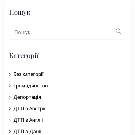
Пошук
Search
for:
Категорії
Без категорії
Громадянство
Депортація
ДТП в Австрії
ДТП в Англії
ДТП в Данії