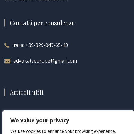
Contatti per consulenze
Italia:
+39-329-049-65-43
advokatveurope@gmail.com
Articoli utili
Ricerca eredi sconosciuti in paesi UE [GUIDA]
We value your privacy
Ricerca eredi sconosciuti, come procedere
We use cookies to enhance your browsing experience,
Incidente all’estero e risarcimento: come fare