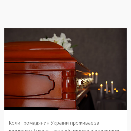
Коли громадянин України проживає за
кордоном і навіть коли він просто відправився