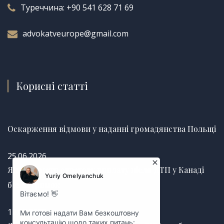
Туреччина:
+90 541 628 71 69
advokatveurope@gmail.com
Корисні статті
Оскарження відмови у наданні громадянства Польщі
25.06.2026
Як отримати страхову виплату після ДТП у Канаді
без затримок
12.03.2025