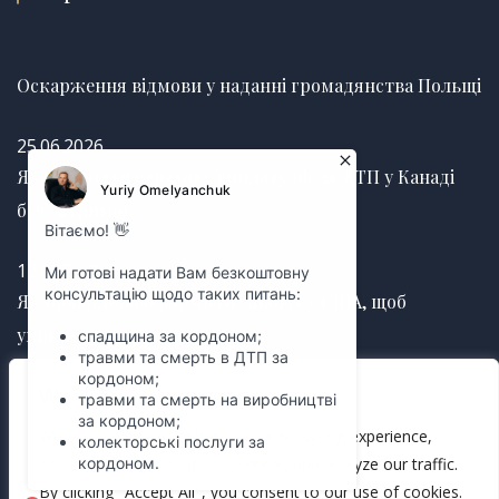
Оскарження відмови у наданні громадянства Польщі
25.06.2026
Як отримати страхову виплату після ДТП у Канаді
без затримок
12.03.2025
Як правильно оформити заповіт у США, щоб
уникнути судових суперечок
We value your privacy
12.03.2025
We use cookies to enhance your browsing experience,
serve personalized ads or content, and analyze our traffic.
By clicking "Accept All", you consent to our use of cookies.