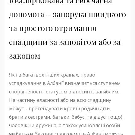
Кваліфікована та своєчасна
допомога – запорука швидкого
та простого отримання
спадщини за заповітом або за
законом
Як і в багатьох інших країнах, право
успадкування в Албанії визначається ступенем
спорідненості і статусом відносин із загиблим.
На частину власності або на всю спадщину
можуть претендувати кровні родичі (діти,
брати з сестрами, батьки, бабусі та дідусі тощо),
чоловік чи дружина, а також усиновлені особи
чи батьки. Законні спадкоємці в Албанії можуть