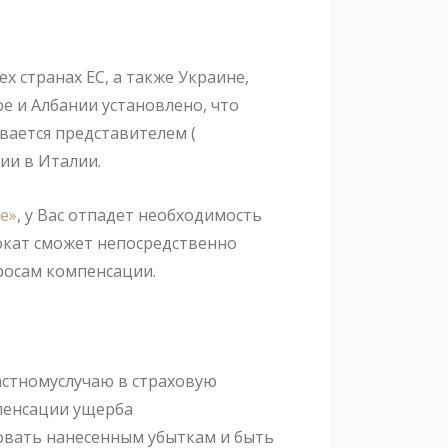
ех странах ЕС, а также Украине,
ре и Албании установлено, что
вается представителем (
ии в Италии.
е»
, у Вас отпадет необходимость
окат сможет непосредственно
росам компенсации.
астномуслучаю в страховую
пенсации ущерба
овать нанесенным убыткам и быть