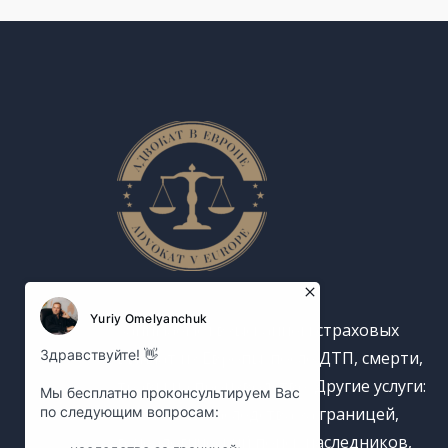
Занимаемся взысканием страховых
выплат из Европы: после ДТП, смерти,
травм на производстве. Другие услуги:
получение наследства за границей,
генеалогический поиск наследников,