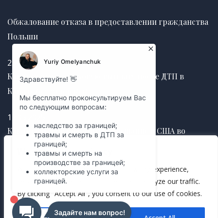
Обжалование отказа в предоставлении гражданства
Польши
25.06.2026
Как получить страховую выплату после ДТП в
Канаде без задержек
12.03.2025
Как правильно оформить завещание в США во
избежание судебных споров
We value your privacy
We use cookies to enhance your browsing experience,
12.03.2025
serve personalized ads or content, and analyze our traffic.
By clicking "Accept All", you consent to our use of cookies.
Customize
Accept All