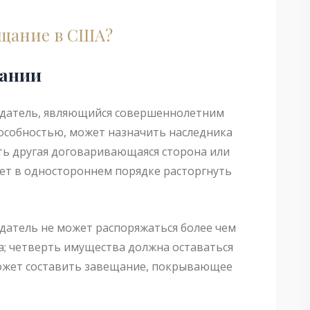
ещание в США?
вании
одатель, являющийся совершеннолетним
собностью, может назначить наследника
ть другая договаривающаяся сторона или
ет в одностороннем порядке расторгнуть
датель не может распоряжаться более чем
а; четверть имущества должна оставаться
ожет составить завещание, покрывающее