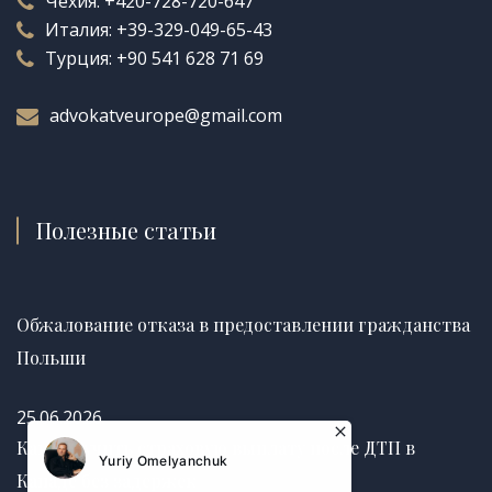
Чехия:
+420-728-720-647
Италия:
+39-329-049-65-43
Турция:
+90 541 628 71 69
advokatveurope@gmail.com
Полезные статьи
Обжалование отказа в предоставлении гражданства
Польши
25.06.2026
Как получить страховую выплату после ДТП в
Канаде без задержек