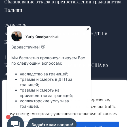
Обжалование отказа в предоставлении гражданства
Польши
25.06.2026
Как получить страховую выплату после ДТП в
Канаде без задержек
12.03.2025
Как правильно оформить завещание в США во
избежание судебных споров
We value your privacy
12.03.2025
We use cookies to enhance your browsing experience,
serve personalized ads or content, and analyze our traffic.
By clicking "Accept All", you consent to our use of cookies.