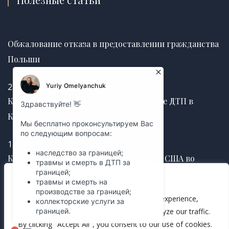
Обжалование отказа в предоставлении гражданства
Польши
25.06.2026
Как получить страховую выплату после ДТП в
Канаде без задержек
12.03.2025
Как правильно оформить завещание в США во
избежание судебных споров
We value your privacy
We use cookies to enhance your browsing experience,
12.03.2025
serve personalized ads or content, and analyze our traffic.
By clicking "Accept All", you consent to our use of cookies.