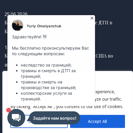
25.06.2026
Как получить страховую выплату после ДТП в
Канаде без задержек
12.03.2025
Как правильно оформить завещание в США во
избежание судебных споров
We value your privacy
12.03.2025
We use cookies to enhance your browsing experience,
serve personalized ads or content, and analyze our traffic.
By clicking "Accept All", you consent to our use of cookies.
Customize
Accept All
© 2023 All Rights Reserved. Designed by
wcube.com.ua