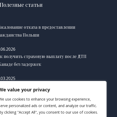
Полезные статьи
жалование отказа в предоставлении
ажданства Польши
.06.2026
к получить страховую выплату после ДТП
Канаде без задержек
.03.2025
к правильно оформить завещание в США
We value your privacy
 избежание судебных споров
We use cookies to enhance your browsing experience,
serve personalized ads or content, and analyze our traffic.
.03.2025
By clicking "Accept All", you consent to our use of cookies.