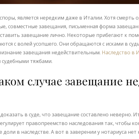
споры, является нередким даже в Италии. Хотя смерть 
ые, совместные завещания, письменная форма завещани
составить завещание лично. Некоторые прибегают к пом
ются с волей усопшего. Они обращаются с исками в суд
признание завещания недействительным.
Наследство в 
и судебными тяжбами.
каком случае завещание н
доказать в суде, что завещание составлено неверно. Ит
регулирует правопреемство наследования так, чтобы к
доли в наследстве. А вот в заверении у нотариуса нет