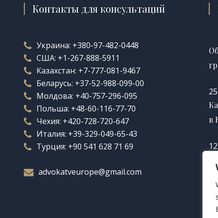
Контакты для консультаций
Украина:
+380-97-482-0448
Об
США:
+1-267-888-5911
гр
Казахстан:
+7-777-081-9467
Беларусь:
+37-52-988-099-00
25
Молдова:
+40-757-296-095
Ка
Польша:
+48-60-116-77-70
в 
Чехия:
+420-728-720-647
Италия:
+39-329-049-65-43
12
Турция:
+90 541 628 71 69
Ка
advokatveurope@gmail.com
во
12