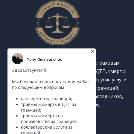
Занимаемся взысканием страховых
выплат из Европы: после ДТП, смерти,
травм на производстве. Другие услуги:
получение наследства за границей,
генеалогический поиск наследников,
международный арбитраж.