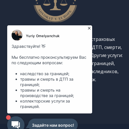
Занимаемся взысканием страховых
выплат из Европы: после ДТП, смерти,
травм на производстве. Другие услуги:
получение наследства за границей,
генеалогический поиск наследников,
международный арбитраж.