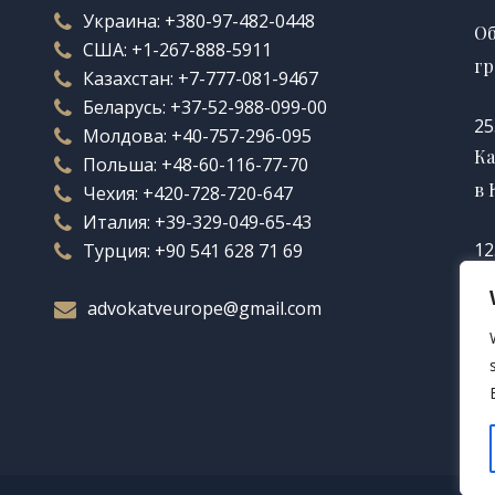
Украина:
+380-97-482-0448
Об
США:
+1-267-888-5911
гр
Казахстан:
+7-777-081-9467
Беларусь:
+37-52-988-099-00
25
Молдова:
+40-757-296-095
Ка
Польша:
+48-60-116-77-70
в 
Чехия:
+420-728-720-647
Италия:
+39-329-049-65-43
12
Турция:
+90 541 628 71 69
Ка
advokatveurope@gmail.com
во
12