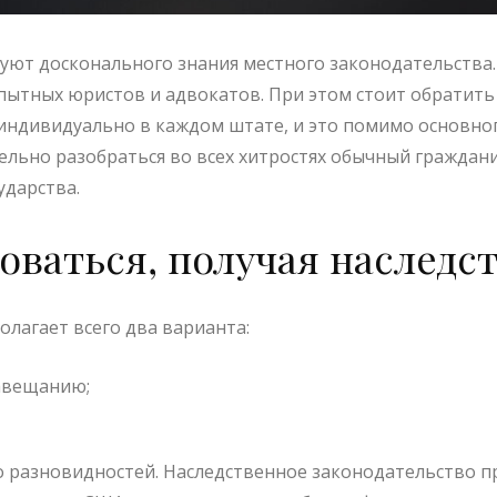
буют досконального знания местного законодательства
пытных юристов и адвокатов. При этом стоит обратит
индивидуально в каждом штате, и это помимо основног
ельно разобраться во всех хитростях обычный граждан
ударства.
оваться, получая наследс
лагает всего два варианта:
завещанию;
о разновидностей. Наследственное законодательство 