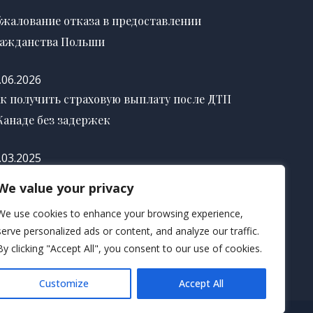
жалование отказа в предоставлении
ажданства Польши
.06.2026
к получить страховую выплату после ДТП
Канаде без задержек
.03.2025
к правильно оформить завещание в США
We value your privacy
 избежание судебных споров
We use cookies to enhance your browsing experience,
serve personalized ads or content, and analyze our traffic.
.03.2025
By clicking "Accept All", you consent to our use of cookies.
Customize
Accept All