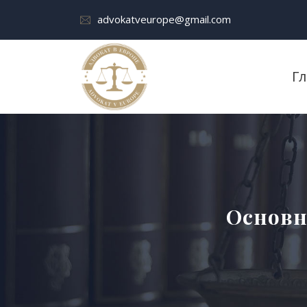
advokatveurope@gmail.com
Г
Основн