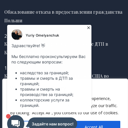
Обжалование отказа в предоставлении гражданства
Польши
25.06.2026
Как получить страховую выплату после ДТП в
Канаде без задержек
12.03.2025
Как правильно оформить завещание в США во
избежание судебных споров
We value your privacy
We use cookies to enhance your browsing experience,
12.03.2025
serve personalized ads or content, and analyze our traffic.
By clicking "Accept All", you consent to our use of cookies.
Customize
Accept All