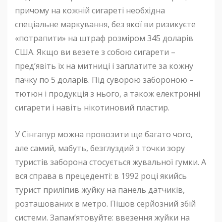
причому на кожній сигареті необхідна
спеціальне маркування, без якої ви ризикуєте
«потрапити» на штраф розміром 345 доларів
США. Якщо ви везете з собою сигарети –
пред’явіть їх на митниці і заплатите за кожну
пачку по 5 доларів. Під суворою забороною –
тютюн і продукція з нього, а також електронні
сигарети і навіть нікотиновий пластир.
У Сінгапур можна провозити ще багато чого,
але самий, мабуть, безглуздий з точки зору
туристів заборона стосується жувальної гумки. А
вся справа в прецеденті: в 1992 році якийсь
турист приліпив жуйку на панель датчиків,
розташованих в метро. Пішов серйозний збій
системи. Запам’ятовуйте: ввезення жуйки на