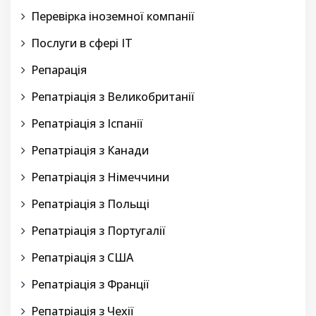
Перевірка іноземної компанії
Послуги в сфері IT
Репарація
Репатріація з Великобританії
Репатріація з Іспанії
Репатріація з Канади
Репатріація з Німеччини
Репатріація з Польщі
Репатріація з Португалії
Репатріація з США
Репатріація з Франції
Репатріація з Чехії