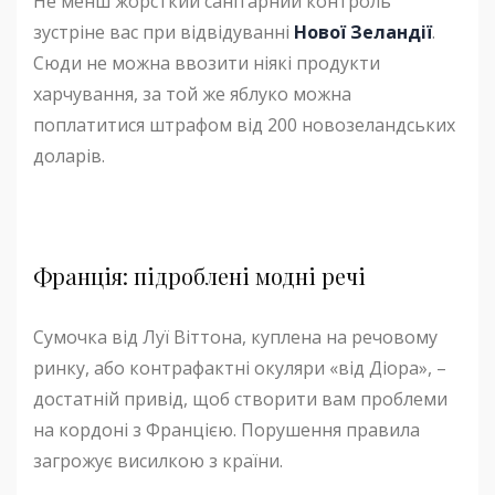
Не менш жорсткий санітарний контроль
зустріне вас при відвідуванні
Нової Зеландії
.
Сюди не можна ввозити ніякі продукти
харчування, за той же яблуко можна
поплатитися штрафом від 200 новозеландських
доларів.
Франція: підроблені модні речі
Сумочка від Луї Віттона, куплена на речовому
ринку, або контрафактні окуляри «від Діора», –
достатній привід, щоб створити вам проблеми
на кордоні з Францією. Порушення правила
загрожує висилкою з країни.