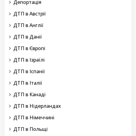
Депортація
ДТП в Австрії
ДТП в Англії
ДТП в Данії
ДТП в Європі
ДТП в Ізраїлі
ДТП в Іспанії
ДТП в Італії
ДТП в Канаді
ДТП в Нідерландах
ДТП в Німеччині
ДТП в Польщі