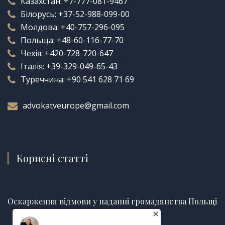
Казахстан:
+7-777-081-9467
Білорусь:
+37-52-988-099-00
Молдова:
+40-757-296-095
Польща:
+48-60-116-77-70
Чехія:
+420-728-720-647
Італія:
+39-329-049-65-43
Туреччина:
+90 541 628 71 69
advokatveurope@gmail.com
Корисні статті
Оскарження відмови у наданні громадянства Польщі