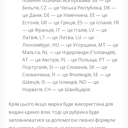
повинні позначатися буквами: BE — це
Бельгія, CZ — це Чеська Республіка, DK —
це Данія, DE — це Німеччина, EE — це
Естонія, GR — це Греція, ES — це Іспанія, FR
— це Франція, IT — це Італія, LV — це
Латвія, LT — це Литва, LU — це
Люксембург, HU — це Угорщина, MT — це
Мальта, NL — це Нідерланди (Голландія),
AT — це Австрія, PL – це Польща, PT — це
Португалія, SI — це Словенія, SK — це
Словаччина, FI — це Фінляндія, SE — це
Швеція, IS — це Ісландія, NO — це
Норвегія, CH — це Швейцарія.
Крім цього якщо марка буде використана для
видачі єдиної візи, тоді ця рубрика буде
заповнюватися за допомогою певної формули