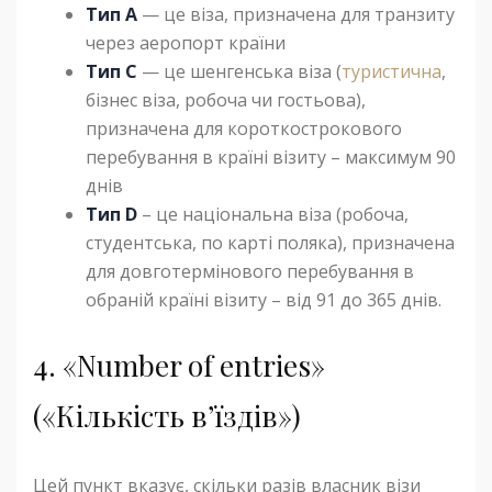
Тип А
— це віза, призначена для транзиту
через аеропорт країни
Тип С
— це шенгенська віза (
туристична
,
бізнес віза, робоча чи гостьова),
призначена для короткострокового
перебування в країні візиту – максимум 90
днів
Тип D
– це національна віза (робоча,
студентська, по карті поляка), призначена
для довготермінового перебування в
обраній країні візиту – від 91 до 365 днів.
4. «Number of entries»
(«Кількість в’їздів»)
Цей пункт вказує, скільки разів власник візи