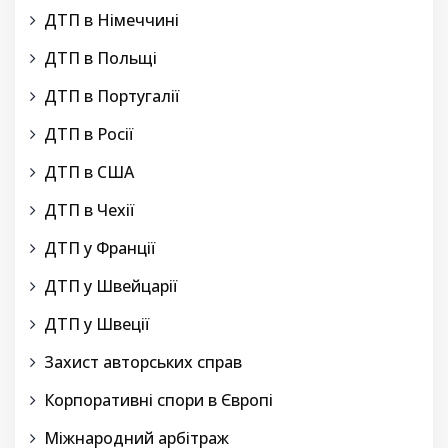
ДТП в Німеччині
ДТП в Польщі
ДТП в Португалії
ДТП в Росії
ДТП в США
ДТП в Чехії
ДТП у Франції
ДТП у Швейцарії
ДТП у Швеції
Захист авторських справ
Корпоративні спори в Європі
Міжнародний арбітраж