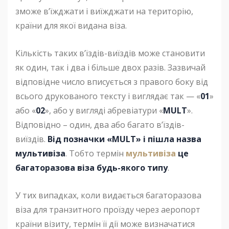
зможе в’їжджати і виїжджати на територію,
країни для якої видана віза.
Кількість таких в’їздів-виїздів може становити
як один, так і два і більше двох разів. Зазвичай
відповідне число вписується з правого боку від
всього друкованого тексту і виглядає так — «
01
»
або «
02
», або у вигляді абревіатури «
MULT
».
Відповідно – один, два або багато в’їздів-
виїздів.
Від позначки «MULT» і пішла назва
мультивіза
. Тобто термін
мультивіза
це
багаторазова віза будь-якого типу
.
У тих випадках, коли видається багаторазова
віза для транзитного проїзду через аеропорт
країни візиту, термін її дії може визначатися