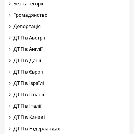
Без категорії
Громадянство
Депортація
ДТП в Австрії
ДТП в Англії
ДТП в Данії
ДТП в Європі
ДТП в Ізраїлі
ДТП в Іспанії
ДТП в Італії
ДТП в Канаді
ДТП в Нідерландах