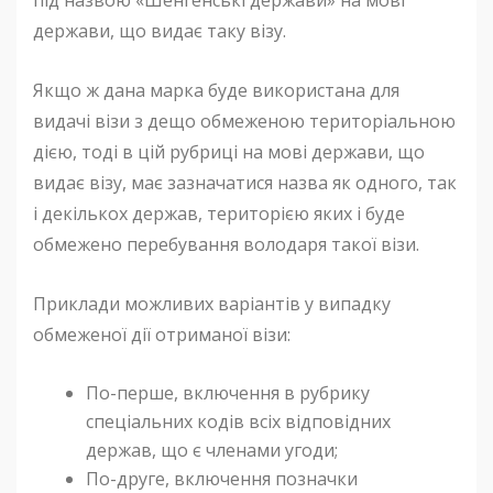
під назвою «Шенгенські держави» на мові
держави, що видає таку візу.
Якщо ж дана марка буде використана для
видачі візи з дещо обмеженою територіальною
дією, тоді в цій рубриці на мові держави, що
видає візу, має зазначатися назва як одного, так
і декількох держав, територією яких і буде
обмежено перебування володаря такої візи.
Приклади можливих варіантів у випадку
обмеженої дії отриманої візи:
По-перше, включення в рубрику
спеціальних кодів всіх відповідних
держав, що є членами угоди;
По-друге, включення позначки