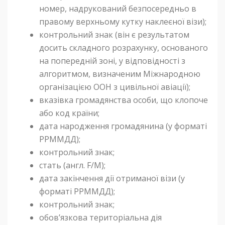
номер, надрукований безпосередньо в
правому верхньому кутку наклеєної візи);
контрольний знак (він є результатом
досить складного розрахунку, основаного
на попередній зоні, у відповідності з
алгоритмом, визначеним Міжнародною
організацією ООН з цивільної авіації);
вказівка громадянства особи, що клопоче
або код країни;
дата народження громадянина (у форматі
РРММДД);
контрольний знак;
стать (англ. F/M);
дата закінчення дії отриманої візи (у
форматі РРММДД);
контрольний знак;
обов’язкова територіальна дія