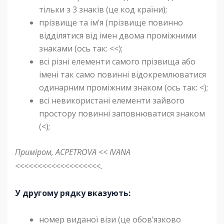
тільки з 3 знаків (це код країни);
прізвище та ім’я (прізвище повинно
відділятися від імен двома проміжними
знаками (ось так: <<);
всі різні елементи самого прізвища або
імені так само повинні відокремлюватися
одинарним проміжним знаком (ось так: <);
всі невикористані елементи зайвого
простору повинні заповнюватися знаком
(<);
Приміром, АСPETROVА << IVANА
<<<<<<<<<<<<<<<<<<<.
У другому рядку вказують:
номер виданої візи (це обов’язково