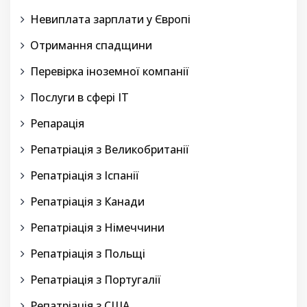
Невиплата зарплати у Європі
Отримання спадщини
Перевірка іноземної компанії
Послуги в сфері IT
Репарація
Репатріація з Великобританії
Репатріація з Іспанії
Репатріація з Канади
Репатріація з Німеччини
Репатріація з Польщі
Репатріація з Португалії
Репатріація з США