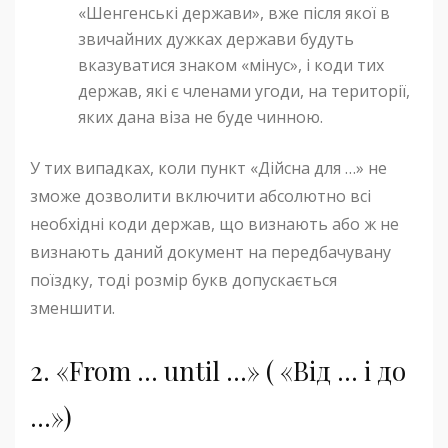
«Шенгенські держави», вже після якої в
звичайних дужках держави будуть
вказуватися знаком «мінус», і коди тих
держав, які є членами угоди, на території,
яких дана віза не буде чинною.
У тих випадках, коли пункт «Дійсна для …» не
зможе дозволити включити абсолютно всі
необхідні коди держав, що визнають або ж не
визнають даний документ на передбачувану
поїздку, тоді розмір букв допускається
зменшити.
2. «From … until …» ( «Від … і до
…»)