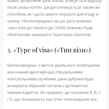
країні, дозволене цією візою, вписується відразу
після слова «Until». Ця дата вписується таким же
способом, як і дата самого першого дня в’їзду в
країну. І безпосередньо на цю дату власник
такої візи до півночі (до 24.00) повинен буде
обов’язково залишити територію Шенгену.
3. «Type of visa» («Тип візи»)
Безпосередньо з метою реального полегшення
виконання ідентифікації спеціальними
контрольними службами, дана рубрика буде
вказувати обраний тип візи з допомогою
певних відміток. Як правило, це позначки А, B, С
і D, що позначають наступні типи виданих віз: