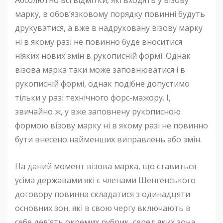
Абсолютно всі відмітки, які входять у візову
марку, в обов’язковому порядку повинні будуть
друкуватися, а вже в надруковану візову марку
ні в якому разі не повинно буде вноситися
ніяких нових змін в рукописній формі. Однак
візова марка таки може заповнюватися і в
рукописній формі, однак подібне допустимо
тільки у разі технічного форс-мажору. І,
звичайно ж, у вже заповнену рукописною
формою візову марку ні в якому разі не повинно
бути внесено найменших виправлень або змін.
На даний момент візова марка, що ставиться
усіма державами які є членами Шенгенського
договору повинна складатися з одинадцяти
основних зон, які в свою чергу включають в
себе дев’ять окремих рубрик, серед яких зона