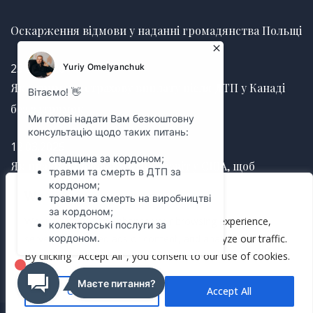
Оскарження відмови у наданні громадянства Польщі
25.06.2026
Як отримати страхову виплату після ДТП у Канаді
без затримок
12.03.2025
Як правильно оформити заповіт у США, щоб
уникнути судових суперечок
We value your privacy
We use cookies to enhance your browsing experience,
12.03.2025
serve personalized ads or content, and analyze our traffic.
By clicking "Accept All", you consent to our use of cookies.
Customize
Accept All