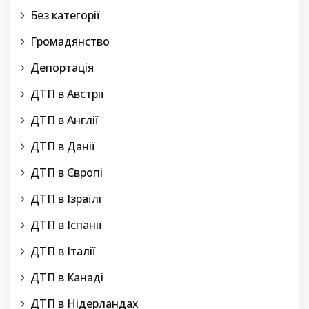
Без категорії
Громадянство
Депортація
ДТП в Австрії
ДТП в Англії
ДТП в Данії
ДТП в Європі
ДТП в Ізраїлі
ДТП в Іспанії
ДТП в Італії
ДТП в Канаді
ДТП в Нідерландах