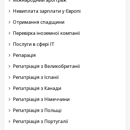
Міжнародний арбітраж
Невиплата зарплати у Європі
Отримання спадщини
Перевірка іноземної компанії
Послуги в сфері IT
Репарація
Репатріація з Великобританії
Репатріація з Іспанії
Репатріація з Канади
Репатріація з Німеччини
Репатріація з Польщі
Репатріація з Португалії