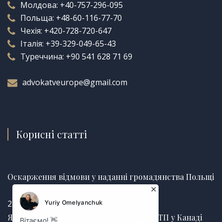
Молдова:
+40-757-296-095
Польща:
+48-60-116-77-70
Чехія:
+420-728-720-647
Італія:
+39-329-049-65-43
Туреччина:
+90 541 628 71 69
advokatveurope@gmail.com
Корисні статті
Оскарження відмови у наданні громадянства Польщі
25.06.2026
Як отримати страхову виплату після ДТП у Канаді