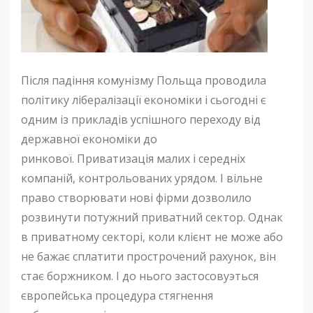
Після падіння комунізму Польща проводила
політику лібералізації економіки і сьогодні є
одним із прикладів успішного переходу від
державної економіки до
ринкової. Приватизація малих і середніх
компаній, контрольованих урядом. І вільне
право створювати нові фірми дозволило
розвинути потужний приватний сектор. Однак
в приватному секторі, коли клієнт не може або
не бажає сплатити прострочений рахунок, він
стає боржником. І до нього застосовуэться
європейська ​​процедура стягнення