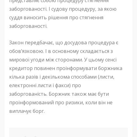
представляє собою процедуру стягнення
заборгованості. І судову процедуру, за якою
суддя виносить рішення про стягнення
заборгованості.
Закон передбачає, що досудова процедура є
обов’язковою. І в основному складається з
мирової угоди між сторонами. У цьому сенсі
кредитор повинен проінформувати боржника
кілька разів і декількома способами (листи,
електронні листи і факси) про
заборгованість. Боржник також має бути
проінформований про ризики, коли він не
виплачує борг.