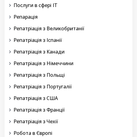
Послуги в сфері IT
Репарація
Репатріація з Великобританії
Репатріація з Іспанії
Репатріація з Канади
Репатріація з Німеччини
Репатріація з Польщі
Репатріація з Португалії
Репатріація з США
Репатріація з Франції
Репатріація з Чехії
Робота в Європі