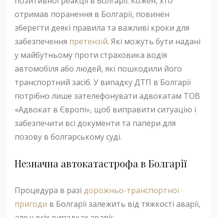
позитивної реакції в Болгарії. Кожен, хто
отримав поранення в Болгарії, повинен
зберегти деякі правила та важливі кроки для
забезпечення
претензій
. Які можуть бути надані
у майбутньому проти страховика водія
автомобіля або людей, які пошкодили його
транспортний засіб. У випадку ДТП в Болгарії
потрібно лише зателефонувати адвокатам ТОВ
«Адвокат в Європі», щоб виправити ситуацію і
забезпечити всі документи та папери для
позову в болгарському суді.
Незначна автокатастрофа в Болгарії
Процедура в разі
дорожньо-транспортної
пригоди
в Болгарії залежить від тяжкості аварії,
але у всіх випадках аварії: