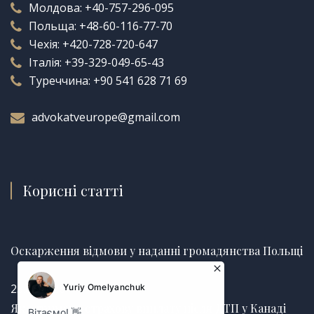
Молдова:
+40-757-296-095
Польща:
+48-60-116-77-70
Чехія:
+420-728-720-647
Італія:
+39-329-049-65-43
Туреччина:
+90 541 628 71 69
advokatveurope@gmail.com
Корисні статті
Оскарження відмови у наданні громадянства Польщі
25.06.2026
Як отримати страхову виплату після ДТП у Канаді