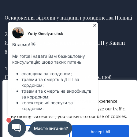
Оскарження відмови у наданні громадянства Польщі
25.06.2026
Як отримати страхову виплату після ДТП у Канаді
без затримок
12.03.2025
Як правильно оформити заповіт у США, щоб
уникнути судових суперечок
We value your privacy
We use cookies to enhance your browsing experience,
12.03.2025
serve personalized ads or content, and analyze our traffic.
By clicking "Accept All", you consent to our use of cookies.
Customize
Accept All