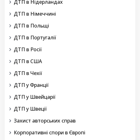
ДТП в Нідерландах
ДТП в Німеччині
ДТП в Польщі
ДТП в Португалії
ДТП в Росії
ДТП в США
ДТП в Чехії
ДТП у Франції
ДТП у Швейцарії
ДТП у Швеції
Захист авторських справ
Корпоративні спори в Європі