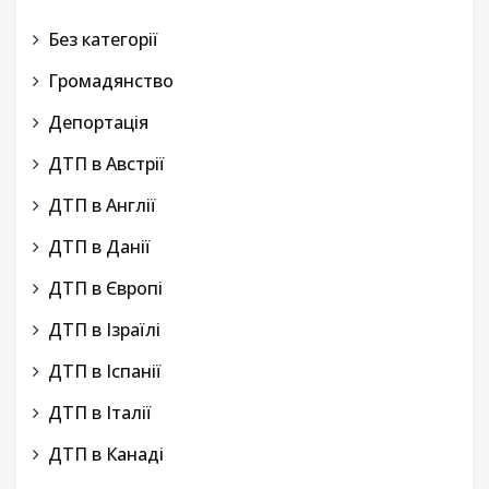
Без категорії
Громадянство
Депортація
ДТП в Австрії
ДТП в Англії
ДТП в Данії
ДТП в Європі
ДТП в Ізраїлі
ДТП в Іспанії
ДТП в Італії
ДТП в Канаді