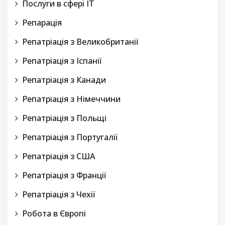
Послуги в сфері IT
Репарація
Репатріація з Великобританії
Репатріація з Іспанії
Репатріація з Канади
Репатріація з Німеччини
Репатріація з Польщі
Репатріація з Португалії
Репатріація з США
Репатріація з Франції
Репатріація з Чехії
Робота в Європі