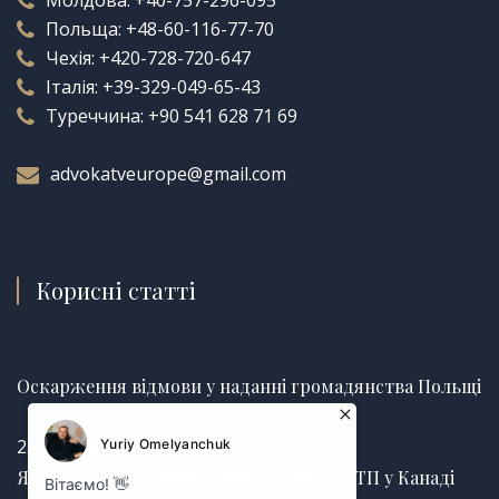
Молдова:
+40-757-296-095
Польща:
+48-60-116-77-70
Чехія:
+420-728-720-647
Італія:
+39-329-049-65-43
Туреччина:
+90 541 628 71 69
advokatveurope@gmail.com
Корисні статті
Оскарження відмови у наданні громадянства Польщі
25.06.2026
Як отримати страхову виплату після ДТП у Канаді