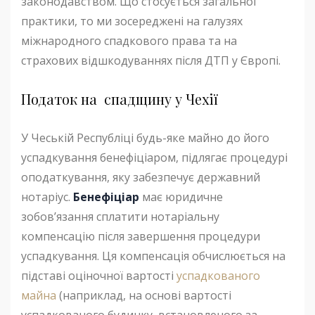
законодавством. Що стосується загальної
практики, то ми зосереджені на галузях
міжнародного спадкового права та на
страхових відшкодуваннях після ДТП у Європі.
Податок на спадщину у Чехії
У Чеській Республіці будь-яке майно до його
успадкування бенефіціаром, підлягає процедурі
оподаткування, яку забезпечує державний
нотаріус.
Бенефіціар
має юридичне
зобов’язання сплатити нотаріальну
компенсацію після завершення процедури
успадкування. Ця компенсація обчислюється на
підставі оціночної вартості
успадкованого
майна
(наприклад, на основі вартості
успадкованого будинку, встановленого за