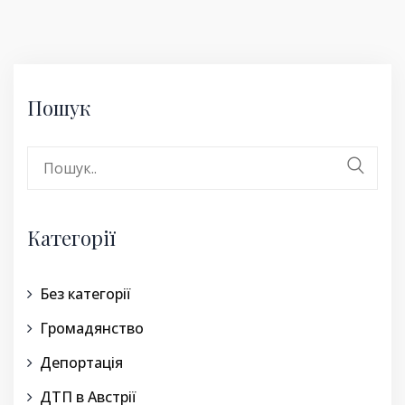
Пошук
Search
for:
Категорії
Без категорії
Громадянство
Депортація
ДТП в Австрії