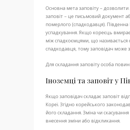
Основна мета заповіту – дозволити л
заповіт – це письмовий документ або
померлого (спадкодавця). Південна
успадкування. Якщо кореєць вмира
між спадкоємцями, що називається с
спадкодавця, тому заповідач може з
Для складання заповіту особа повинн
Іноземці та заповіт у П
Якщо заповідач складає заповіт відп
Кореї. Згідно корейського законод
його складання. Зміна чи скасуван
внесення зміни або відкликання.