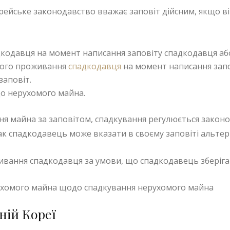
корейське законодавство вважає заповіт дійсним, якщо в
кодавця на момент написання заповіту спадкодавця або
ного проживання
спадкодавця
на момент написання запо
заповіт.
о нерухомого майна.
ня майна за заповітом, спадкування регулюється закон
к спадкодавець може вказати в своєму заповіті альтер
ивання спадкодавця за умови, що спадкодавець зберіг
ухомого майна щодо спадкування нерухомого майна
ній Кореї