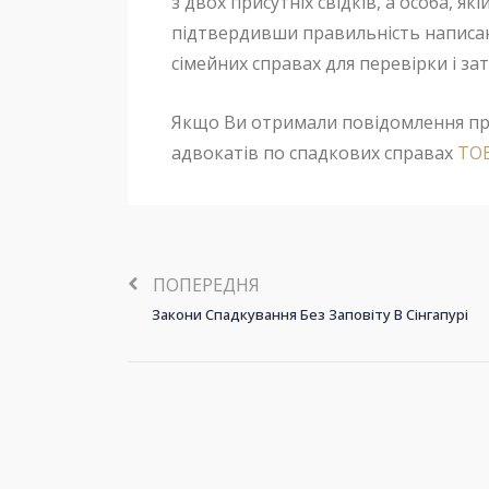
з двох присутніх свідків, а особа, я
підтвердивши правильність написання
сімейних справах для перевірки і з
Якщо Ви отримали повідомлення пр
адвокатів по спадкових справах
ТОВ
ПОПЕРЕДНЯ
Закони Спадкування Без Заповіту В Сінгапурі