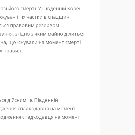
зі його смерті. У Південній Кореї
увачі) і їх частки в спадщині
ється правовим резервом
ання, згідно з яким майно ділиться
йна, що існували на момент смерті
х правил.
ся дійсним і в Південній
ходження спадкодавця на момент
оходження спадкодавця на момент