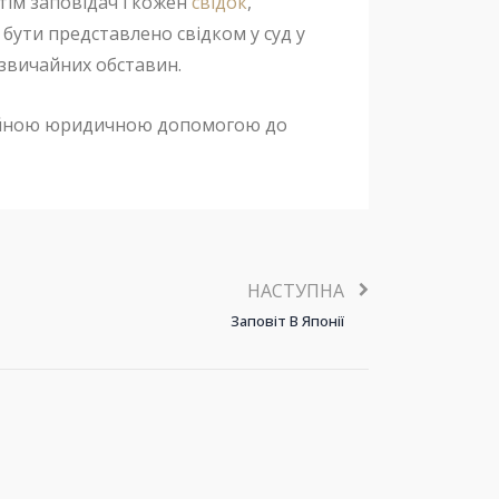
отім заповідач і кожен
свідок
,
бути представлено свідком у суд у
дзвичайних обставин.
есійною юридичною допомогою до
НАСТУПНА
Заповіт В Японії