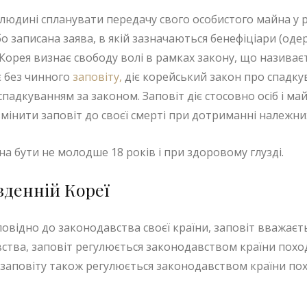
юдині спланувати передачу свого особистого майна у ра
 записана заява, в якій зазначаються бенефіціари (одерж
 Корея визнає свободу волі в рамках закону, що назива
є без чинного
заповіту,
діє корейський закон про спадкув
падкуванням за законом. Заповіт діє стосовно осіб і ма
мінити заповіт до своєї смерті при дотриманні належни
а бути не молодше 18 років і при здоровому глузді.
івденній Кореї
овідно до законодавства своєї країни, заповіт вважаєть
авства, заповіт регулюється законодавством країни по
ня заповіту також регулюється законодавством країни п