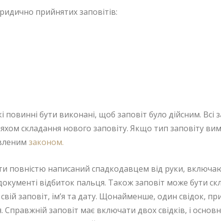
 юридично прийнятих заповітів:
кі повинні бути виконані, щоб заповіт було дійсним. Всі
яхом складання нового заповіту. Якщо тип заповіту вима
овленим
законом.
ти повністю написаний спадкодавцем від руки, включаюч
 документі відбиток пальця. Також заповіт може бути с
свій заповіт, ім’я та дату. Щонайменше, один свідок, при
’я. Справжній заповіт має включати двох свідків, і осно