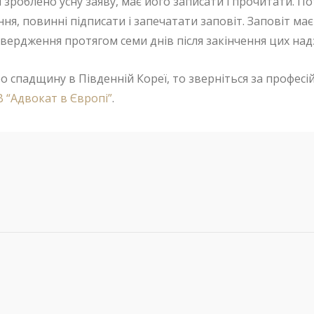
кій зроблено усну заяву, має його записати і прочитати. П
, повинні підписати і запечатати заповіт. Заповіт має 
атвердження протягом семи днів після закінчення цих на
о спадщину в Південній Кореї, то зверніться за проф
 “Адвокат в Європі”
.