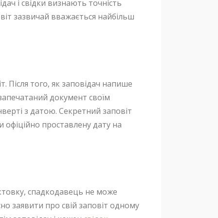
відач і свідки визнають точність
повіт зазвичай вважається найбільш
т. Після того, як заповідач напише
є запечатаний документ своїм
онверті з датою. Секретний заповіт
и офіційно проставлену дату на
иктовку, спадкодавець не може
сно заявити про свій заповіт одному