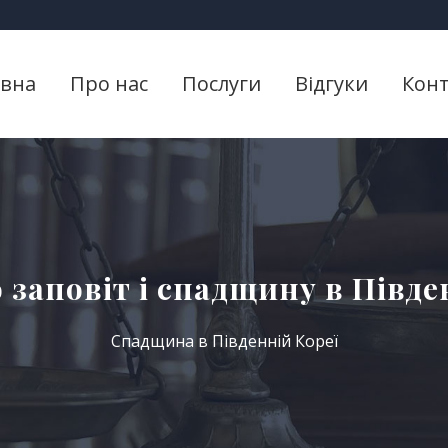
овна
Про нас
Послуги
Відгуки
Кон
 заповіт і спадщину в Півде
Спадщина в Південній Кореї