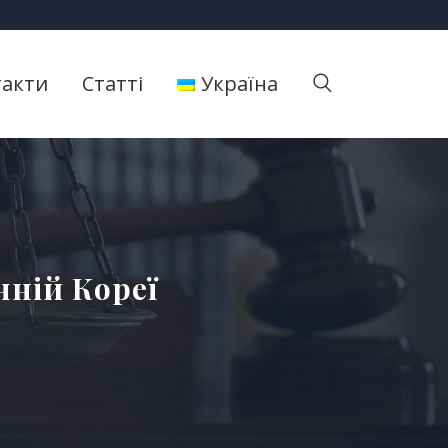
такти
Статті
Україна
нній Кореї