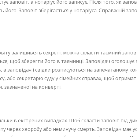
тує заповіт, а нотаріус його записує. Після того, як запо
ь його. Заповіт зберігається у нотаріуса. Справжній за
віту залишився в секреті, можна скласти таємний запові
ується, щоб зберегти його в таємниці. Заповідач оголошу
в, а заповідач і свідки розписуються на запечатаному к
су, або секретарю суду у сімейних справах, щоб отримат
, зазначеної на конверті.
тільки в екстрених випадках. Щоб скласти заповіт під д
пу через хворобу або неминучу смерть. Заповідач має у