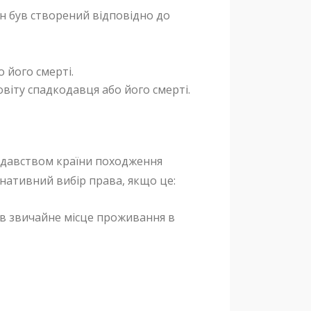
ін був створений відповідно до
 його смерті.
віту спадкодавця або його смерті.
одавством країни походження
нативний вибір права, якщо це:
ав звичайне місце проживання в