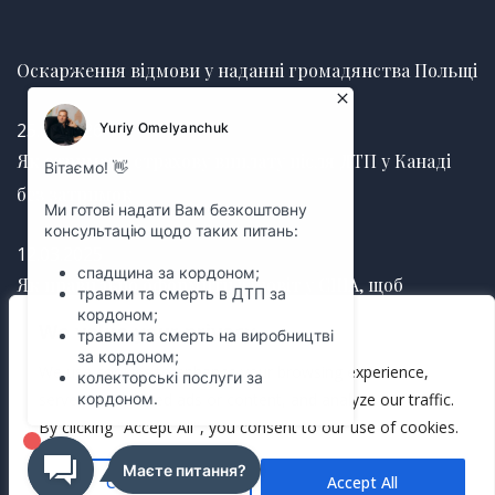
Оскарження відмови у наданні громадянства Польщі
25.06.2026
Як отримати страхову виплату після ДТП у Канаді
без затримок
12.03.2025
Як правильно оформити заповіт у США, щоб
уникнути судових суперечок
We value your privacy
We use cookies to enhance your browsing experience,
12.03.2025
serve personalized ads or content, and analyze our traffic.
By clicking "Accept All", you consent to our use of cookies.
Customize
Accept All