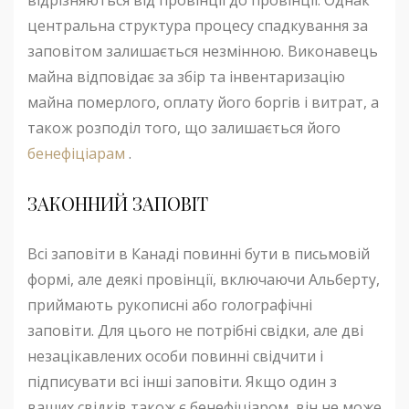
відрізняються від провінції до провінції. Однак
центральна структура процесу спадкування за
заповітом залишається незмінною. Виконавець
майна відповідає за збір та інвентаризацію
майна померлого, оплату його боргів і витрат, а
також розподіл того, що залишається його
бенефіціарам
.
ЗАКОННИЙ ЗАПОВІТ
Всі заповіти в Канаді повинні бути в письмовій
формі, але деякі провінції, включаючи Альберту,
приймають рукописні або голографічні
заповіти. Для цього не потрібні свідки, але дві
незацікавлених особи повинні свідчити і
підписувати всі інші заповіти
. Якщо один з
ваших свідків також є бенефіціаром, він не може