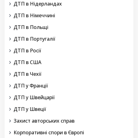
ДТП в Нідерландах
ДТП в Німеччині
ДТП в Польщі
ДТП в Португалії
ДТП в Росії
ДТП в США
ДТП в Чехії
ДТП у Франції
ДТП у Швейцарії
ДТП у Швеції
Захист авторських справ
Корпоративні спори в Європі