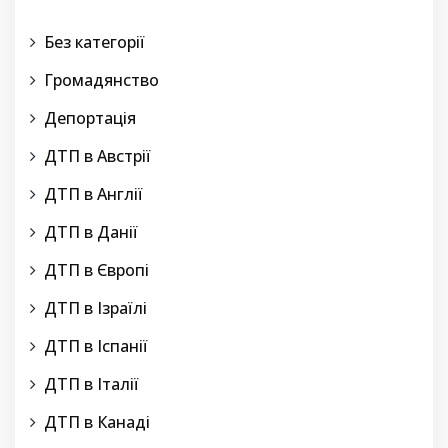
Без категорії
Громадянство
Депортація
ДТП в Австрії
ДТП в Англії
ДТП в Данії
ДТП в Європі
ДТП в Ізраїлі
ДТП в Іспанії
ДТП в Італії
ДТП в Канаді