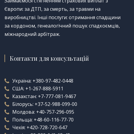
Займаємося стягненням страхових виплат з
Європи: за ДТП, за смерть, за травми на
виробництві. Інші послуги: отримання спадщини
за кордоном, генеалогічний пошук спадкоємців,
міжнародний арбітраж.
Контакти для консультацій
Україна:
+380-97-482-0448
США:
+1-267-888-5911
Казахстан:
+7-777-081-9467
Білорусь:
+37-52-988-099-00
Молдова:
+40-757-296-095
Польща:
+48-60-116-77-70
Чехія:
+420-728-720-647