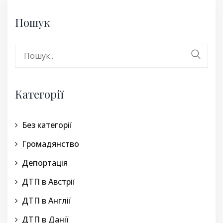
Пошук
Search
for:
Категорії
Без категорії
Громадянство
Депортація
ДТП в Австрії
ДТП в Англії
ДТП в Данії