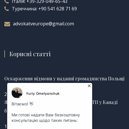
Італія:
+39-329-049-65-43
Туреччина:
+90 541 628 71 69
advokatveurope@gmail.com
Корисні статті
Оскарження відмови у наданні громадянства Польщі
25.06.2026
Як отримати страхову виплату після ДТП у Канаді
без затримок
12.03.2025