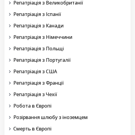
Репатріація з Великобританії
Репатріація з Іспанії
Репатріація з Канади
Репатріація з Німеччини
Репатріація з Польщі
Репатріація з Португалії
Репатріація з США
Репатріація з Франції
Репатріація з Чехії
Робота в Європі
Розірвання шлюбу з іноземцем
Смерть в Європі