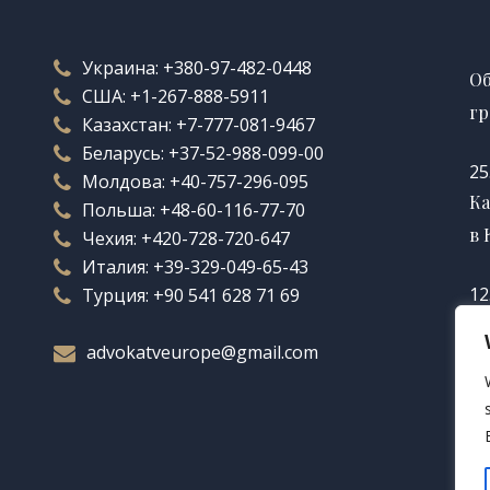
Украина:
+380-97-482-0448
Об
США:
+1-267-888-5911
гр
Казахстан:
+7-777-081-9467
Беларусь:
+37-52-988-099-00
25
Молдова:
+40-757-296-095
Ка
Польша:
+48-60-116-77-70
в 
Чехия:
+420-728-720-647
Италия:
+39-329-049-65-43
12
Турция:
+90 541 628 71 69
Ка
advokatveurope@gmail.com
во
12