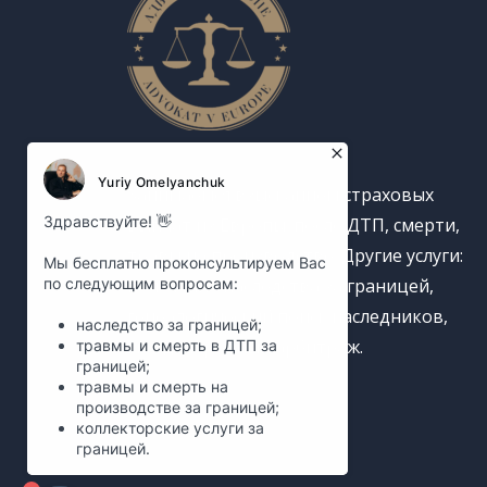
Занимаемся взысканием страховых
выплат из Европы: после ДТП, смерти,
травм на производстве. Другие услуги:
получение наследства за границей,
генеалогический поиск наследников,
международный арбитраж.