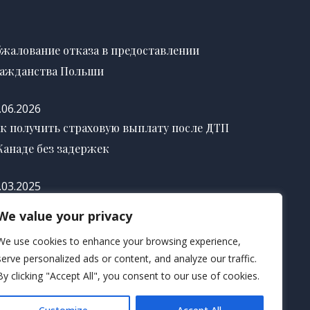
жалование отказа в предоставлении
ажданства Польши
.06.2026
к получить страховую выплату после ДТП
Канаде без задержек
.03.2025
к правильно оформить завещание в США
We value your privacy
 избежание судебных споров
We use cookies to enhance your browsing experience,
serve personalized ads or content, and analyze our traffic.
.03.2025
By clicking "Accept All", you consent to our use of cookies.