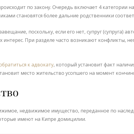
происходит по закону. Очередь включает 4 категории на
никами становятся более дальние родственники соответ
вещание, поскольку, если его нет, супруг (супруга) ав
х интерес. При разделе часто возникают конфликты, н
обратиться к адвокату
, который установит факт налич
становит место жительство усопшего на момент кончин
ство
жимое, недвижимое имущество, переданное по наследст
которые имеют на Кипре домицилии.