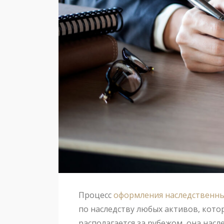
Процесс
оформления наследственны
по наследству любых активов, котор
располагается за рубежом, она нас