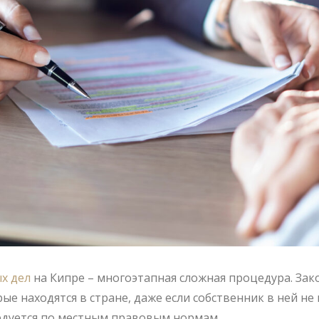
х дел
на Кипре – многоэтапная сложная процедура. За
ые находятся в стране, даже если собственник в ней н
ледуется по местным правовым нормам.