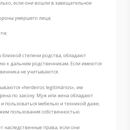
олько, если они вошли в завещательное
стороны умершего лица;
ети;
 близкой степени родства, обладают
ю к дальним родственникам. Если имеются
твенника не учитываются.
ваются «herdeiros legitimários», им
трена по закону. Муж или жена обладают
и пользоваться мебелью и техникой даже,
ежим пользования собственностью.
 наследственные права, если они