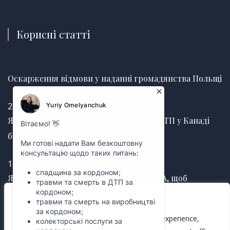
Корисні статті
Оскарження відмови у наданні громадянства Польщі
25.06.2026
Як отримати страхову виплату після ДТП у Канаді
без затримок
12.03.2025
Як правильно оформити заповіт у США, щоб
уникнути судових суперечок
We value your privacy
We use cookies to enhance your browsing experience,
12.03.2025