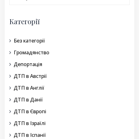
for:
Категорії
Без категорії
Громадянство
Депортація
ДТП в Австрії
ДТП в Англії
ДТП в Данії
ДТП в Європі
ДТП в Ізраїлі
ДТП в Іспанії