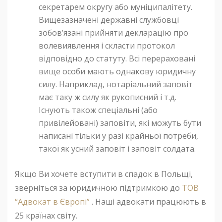
секретарем округу або муніципалітету.
Вищезазначені державні службовці
зобов’язані прийняти декларацію про
волевиявлення і скласти протокол
відповідно до статуту. Всі перераховані
вище особи мають однакову юридичну
силу. Наприклад, нотаріальний заповіт
має таку ж силу як рукописний і т.д.
Існують також спеціальні (або
привілейовані) заповіти, які можуть бути
написані тільки у разі крайньої потреби,
такої як усний заповіт і заповіт солдата.
Якщо Ви хочете вступити в спадок в Польщі,
зверніться за юридичною підтримкою до
ТОВ
“Адвокат в Європі”
. Наші адвокати працюють в
25 країнах світу.