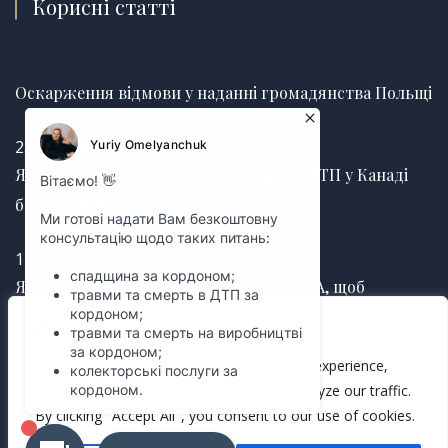
Корисні статті
Оскарження відмови у наданні громадянства Польщі
25.06.2026
Як отримати страхову виплату після ДТП у Канаді
без затримок
12.03.2025
Як правильно оформити заповіт у США, щоб
уникнути судових суперечок
We value your privacy
We use cookies to enhance your browsing experience,
12.03.2025
serve personalized ads or content, and analyze our traffic.
By clicking "Accept All", you consent to our use of cookies.