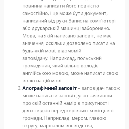
повинна написати його повністю
самостійно, і це може бути документ,
написаний від руки. Запис на комп’ютері
або друкарській машинці заборонено.
Мова, на якій написано заповіт, не має
значення, оскільки дозволено писати на
будь-якій мові, відомомій
заповідачу. Наприклад, польський
громадянин, який вільно володіє
англійською мовою, може написати свою
волю на цій мові.
Алографічний заповіт
– заповідач також
може написати заповіт, усно заявивши
про свій останній намір в присутності
двох свідків перед керівником місцевої
громади. Наприклад, мером, главою
округу, маршалом воєводства,