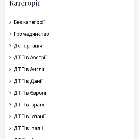
Категорії
Без категорії
Громадянство
Депортація
ДТП в Австрії
ДТП в Англії
ДТП в Данії
ДТП в Європі
ДТП в Ізраїлі
ДТП в Іспанії
ДТП в Італії