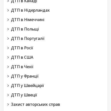
ДТП в Канаді
ДТП в Нідерландах
ДТП в Німеччині
ДТП в Польщі
ДТП в Португалії
ДТП в Росії
ДТП в США
ДТП в Чехії
ДТП у Франції
ДТП у Швейцарії
ДТП у Швеції
Захист авторських справ