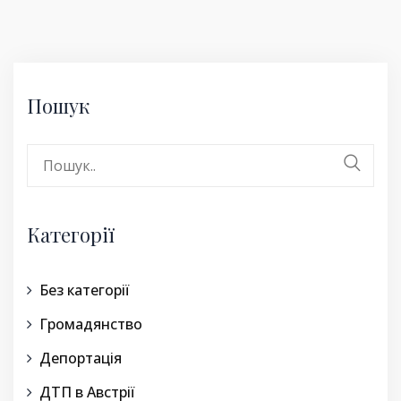
Пошук
Search
for:
Категорії
Без категорії
Громадянство
Депортація
ДТП в Австрії