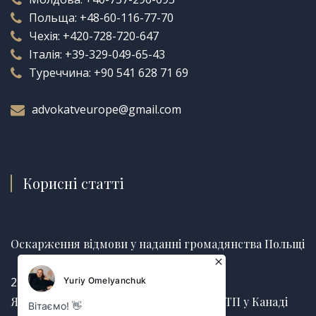
Польща:
+48-60-116-77-70
Чехія:
+420-728-720-647
Італія:
+39-329-049-65-43
Туреччина:
+90 541 628 71 69
advokatveurope@gmail.com
Корисні статті
Оскарження відмови у наданні громадянства Польщі
25.06.2026
Як отримати страхову виплату після ДТП у Канаді