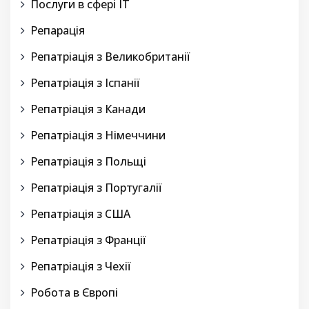
Послуги в сфері IT
Репарація
Репатріація з Великобританії
Репатріація з Іспанії
Репатріація з Канади
Репатріація з Німеччини
Репатріація з Польщі
Репатріація з Португалії
Репатріація з США
Репатріація з Франції
Репатріація з Чехії
Робота в Європі