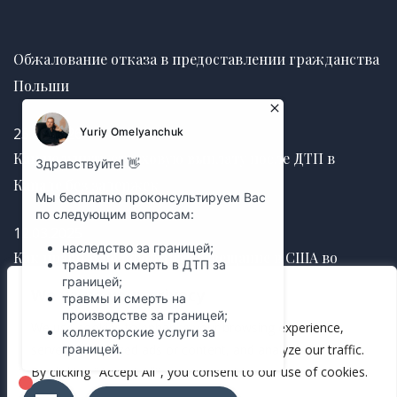
Обжалование отказа в предоставлении гражданства
Польши
25.06.2026
Как получить страховую выплату после ДТП в
Канаде без задержек
12.03.2025
Как правильно оформить завещание в США во
избежание судебных споров
We value your privacy
We use cookies to enhance your browsing experience,
12.03.2025
serve personalized ads or content, and analyze our traffic.
By clicking "Accept All", you consent to our use of cookies.