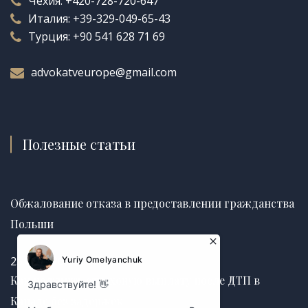
Чехия:
+420-728-720-647
Италия:
+39-329-049-65-43
Турция:
+90 541 628 71 69
advokatveurope@gmail.com
Полезные статьи
Обжалование отказа в предоставлении гражданства
Польши
25.06.2026
Как получить страховую выплату после ДТП в
Канаде без задержек